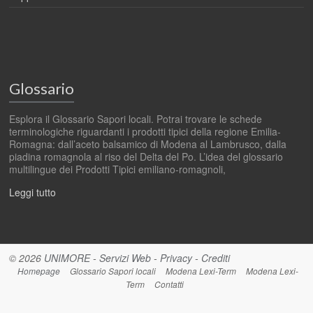
Glossario
Esplora il Glossario Sapori locali. Potrai trovare le schede
terminologiche riguardanti i prodotti tipici della regione Emilia-
Romagna: dall’aceto balsamico di Modena al Lambrusco, dalla
piadina romagnola al riso del Delta del Po. L’idea del glossario
multilingue dei Prodotti Tipici emiliano-romagnoli,
Leggi tutto
© 2026
UNIMORE
-
Servizi Web
-
Privacy
-
Crediti
Homepage
Glossario Sapori locali
Modena Lexi-Term
Modena Lexi-
Term
Contatti