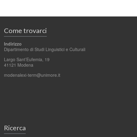
Come trovarci
Indirizzo
Dipartimento di Studi Linguistici e Culturali
Largo Sant’Eufemia, 19
41121 Modena
modenalexi-term@unimore.it
Ricerca